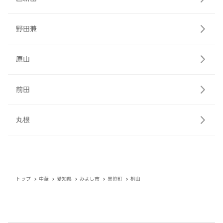
野田兼
原山
前田
丸根
トップ
中華
愛知県
みよし市
黒笹町
桐山