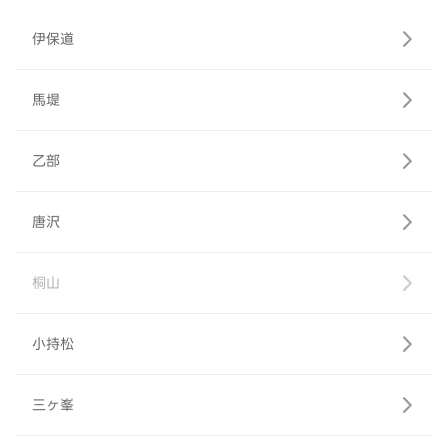
伊保道
馬堤
乙部
唐沢
桐山
小持松
三ヶ峯