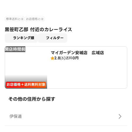
標準送料とは
お店価格とは
黒笹町乙部 付近のカレーライス
適用なし
ランキング順
フィルター
開店時間前
マイガーデン安城店 広域店
2.8
(6)
送料
0円
お店価格＋送料無料対象
その他の住所から探す
伊保道