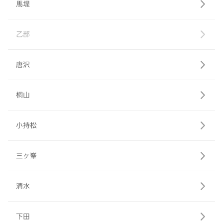
馬堤
乙部
唐沢
桐山
小持松
三ヶ峯
清水
下田