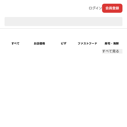
ログイン
会員登録
現在のお届け先：
すべて
お店価格
ピザ
ファストフード
寿司・海鮮
すべて見る