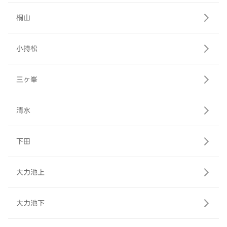
桐山
小持松
三ヶ峯
清水
下田
大力池上
大力池下