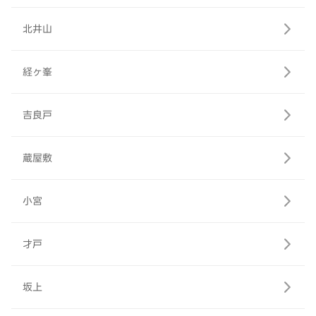
北井山
経ヶ峯
吉良戸
蔵屋敷
小宮
才戸
坂上