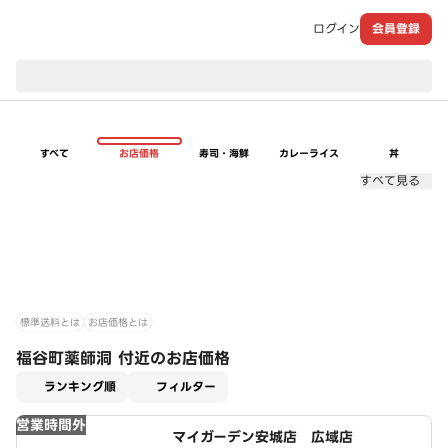
ログイン
会員登録
現在のお届け先：
すべて
お店価格
寿司・海鮮
カレーライス
丼
すべて見る
標準送料とは
お店価格とは
福谷町薬師洞 付近のお店価格
適用なし
ランキング順
フィルター
営業時間外
マイガーデン安城店 広域店