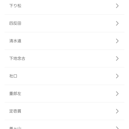
下り松
四反田
清水道
下地念古
社口
重郎左
定壱貫
善ヶ山