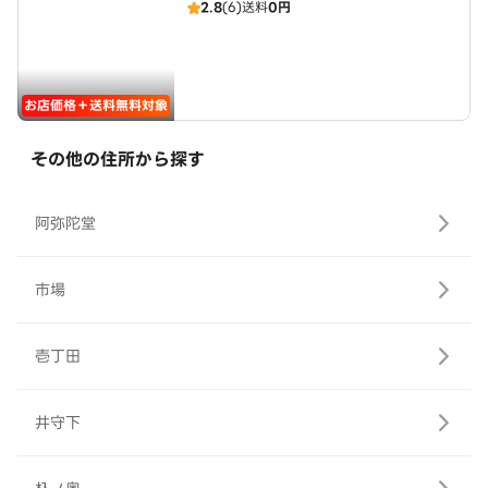
2.8
(6)
送料
0円
お店価格＋送料無料対象
その他の住所から探す
阿弥陀堂
市場
壱丁田
井守下