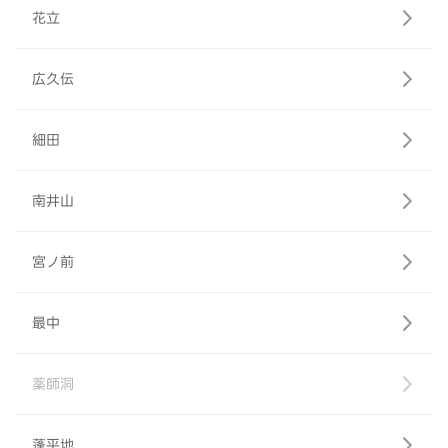
花立
広久伝
細田
南井山
宮ノ前
最中
薬師洞
蓬平地