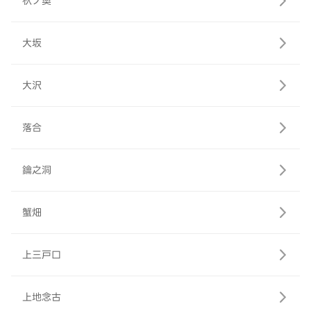
杁ノ奥
大坂
大沢
落合
鑰之洞
蟹畑
上三戸口
上地念古