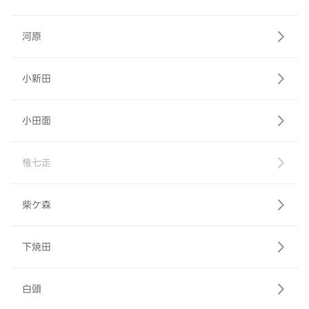
河原
小新田
小田面
権七走
柴ケ森
下焼田
白頭