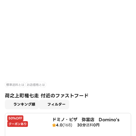
標準送料とは
お店価格とは
荷之上町権七走 付近のファストフード
適用なし
ランキング順
フィルター
50%OFF
ドミノ・ピザ 弥富店 Domino's
クーポンあり
4.0
(168)
30分
送料
0円