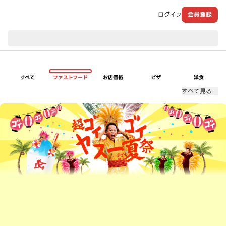
ログイン
会員登録
現在のお届け先：
すべて
ファストフード
お店価格
ピザ
洋食
すべて見る
超ゴイゴイヤスー夏祭