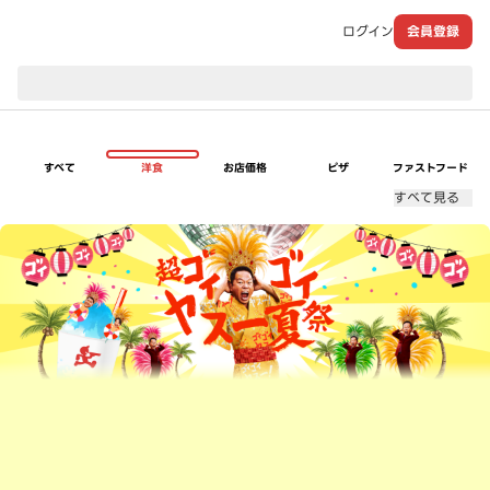
ログイン
会員登録
現在のお届け先：
すべて
洋食
お店価格
ピザ
ファストフード
すべて見る
超ゴイゴイヤスー夏祭