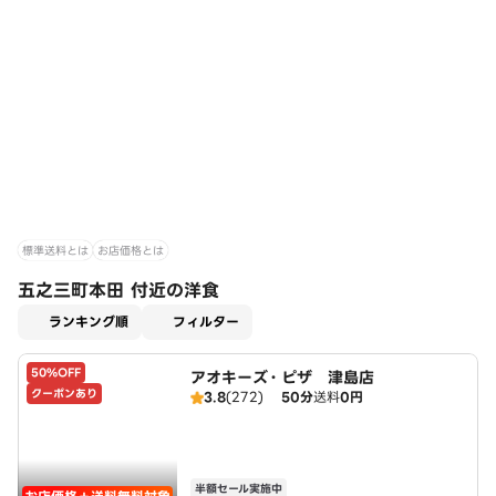
標準送料とは
お店価格とは
五之三町本田 付近の洋食
適用なし
ランキング順
フィルター
50%OFF
アオキーズ・ピザ 津島店
クーポンあり
3.8
(272)
50分
送料
0円
半額セール実施中