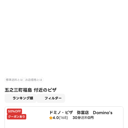
標準送料とは
お店価格とは
五之三町福島 付近のピザ
適用なし
ランキング順
フィルター
50%OFF
ドミノ・ピザ 弥富店 Domino's
クーポンあり
4.0
(168)
30分
送料
0円