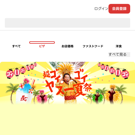
ログイン
会員登録
現在のお届け先：
すべて
ピザ
お店価格
ファストフード
洋食
すべて見る
超ゴイゴイヤスー夏祭