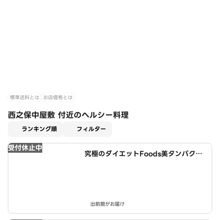
標準送料とは
お店価格とは
西之保中屋敷 付近のヘルシー料理
適用なし
ランキング順
フィルター
受付休止中
究極のダイエットFoods美タンパクラ
ボ 師勝店
出前館がお届け