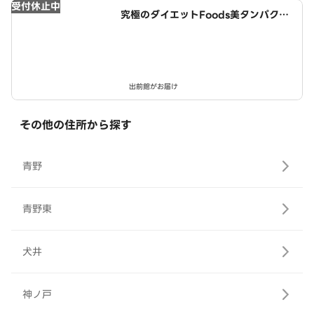
受付休止中
究極のダイエットFoods美タンパクラ
ボ 西春店
出前館がお届け
その他の住所から探す
青野
青野東
犬井
神ノ戸