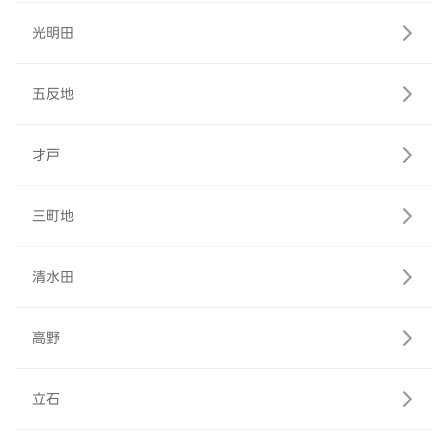
光明田
五反地
才戸
三町地
清水田
高野
立石