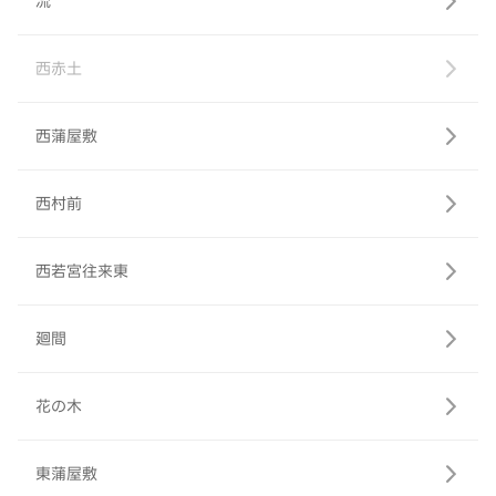
流
西赤土
西蒲屋敷
西村前
西若宮往来東
廻間
花の木
東蒲屋敷