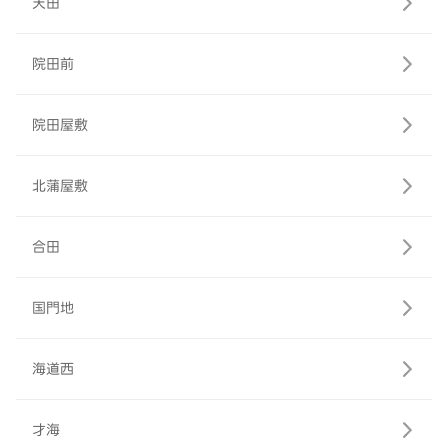
天田
院田前
院田屋敷
北蒲屋敷
合田
国門地
海道西
才海