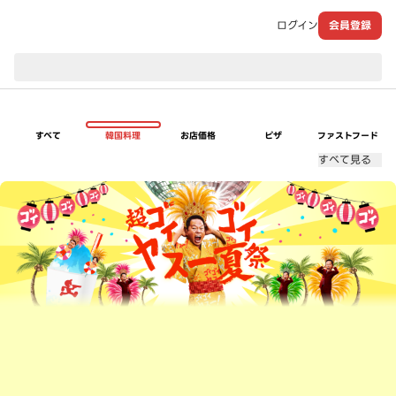
ログイン
会員登録
現在のお届け先：
すべて
韓国料理
お店価格
ピザ
ファストフード
すべて見る
超ゴイゴイヤスー夏祭