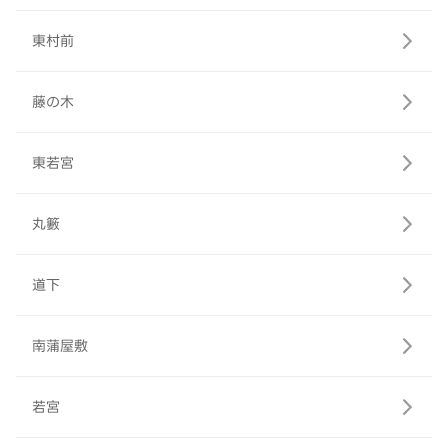
東村前
藤の木
東若宮
丸籔
道下
南蒲屋敷
若宮