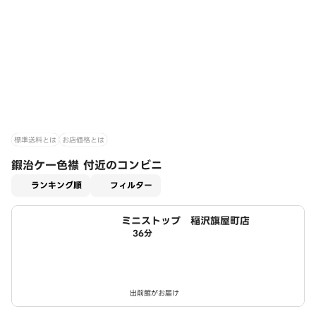
標準送料とは
お店価格とは
鍜治ケ一色襟 付近のコンビニ
適用なし
ランキング順
フィルター
ミニストップ 稲沢旗屋町店
36分
出前館がお届け