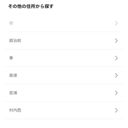
その他の住所から探す
襟
鍜治前
拳
高塚
宮浦
村内西