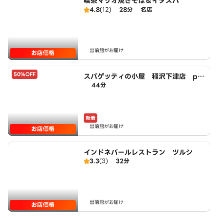
喫茶マリオ焼きそば＆イタスパ
4.8
(12)
28分
名店
出前館がお届け
お店価格
50%OFF
スパゲッティの小屋 稲沢下津店 po
44分
wered by LAWSON
新着
出前館がお届け
お店価格
インドネパールレストラン ツルシ
3.3
(3)
32分
出前館がお届け
お店価格