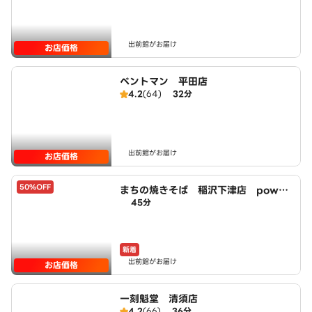
出前館がお届け
お店価格
ベントマン 平田店
4.2
(64)
32分
出前館がお届け
お店価格
50%OFF
まちの焼きそば 稲沢下津店 power
45分
ed by LAWSON
新着
出前館がお届け
お店価格
一刻魁堂 清須店
4.2
(66)
36分