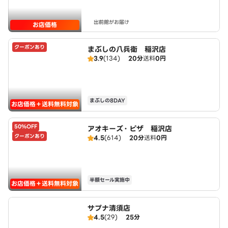
出前館がお届け
お店価格
クーポンあり
まぶしの八兵衛 稲沢店
3.9
(134)
20分
送料
0円
まぶしの8DAY
お店価格＋送料無料対象
50%OFF
アオキーズ・ピザ 稲沢店
クーポンあり
4.5
(614)
20分
送料
0円
半額セール実施中
お店価格＋送料無料対象
サプナ清須店
4.5
(29)
25分