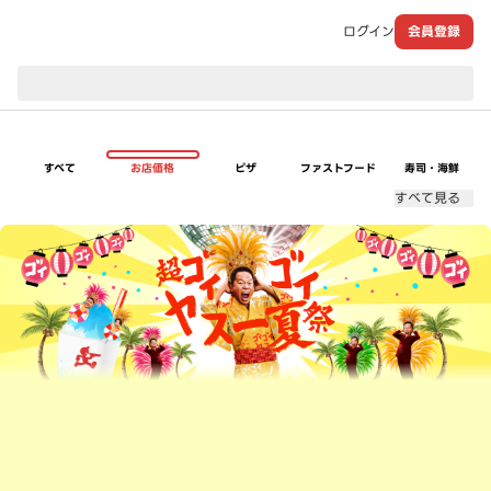
ログイン
会員登録
現在のお届け先：
すべて
お店価格
ピザ
ファストフード
寿司・海鮮
すべて見る
超ゴイゴイヤスー夏祭