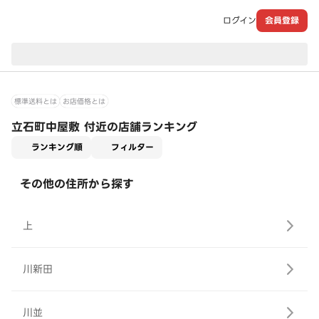
ログイン
会員登録
現在のお届け先：
標準送料とは
お店価格とは
立石町中屋敷 付近の店舗ランキング
適用なし
ランキング順
フィルター
その他の住所から探す
上
川新田
川並