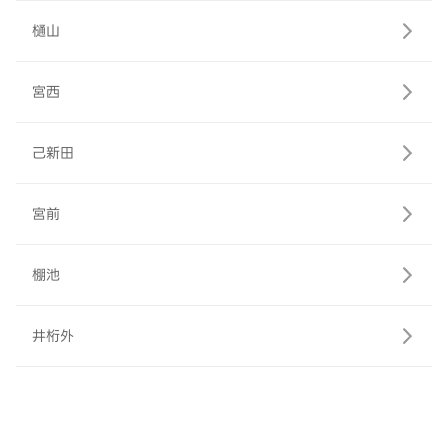
樋山
宮西
己新田
宮前
棚池
井桁外