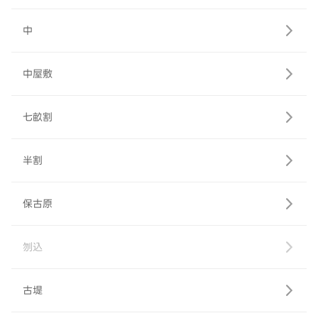
中
中屋敷
七畝割
半割
保古原
刎込
古堤