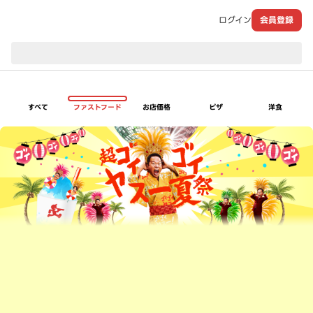
ログイン
会員登録
現在のお届け先：
すべて
ファストフード
お店価格
ピザ
洋食
超ゴイゴイヤスー夏祭