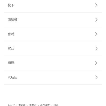
松下
南屋敷
宮浦
宮西
柳原
六反田
トップ
愛知県
愛西市
小茂井町
刎込