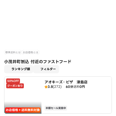
標準送料とは
お店価格とは
小茂井町刎込 付近のファストフード
適用なし
ランキング順
フィルター
50%OFF
アオキーズ・ピザ 津島店
クーポンあり
3.8
(272)
60分
送料
0円
半額セール実施中
お店価格＋送料無料対象