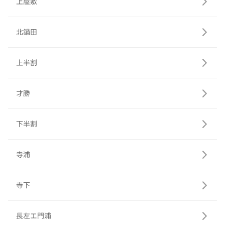
上屋敷
北鍋田
上半割
才勝
下半割
寺浦
寺下
長左エ門浦