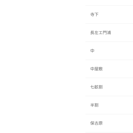
寺下
長左エ門浦
中
中屋敷
七畝割
半割
保古原