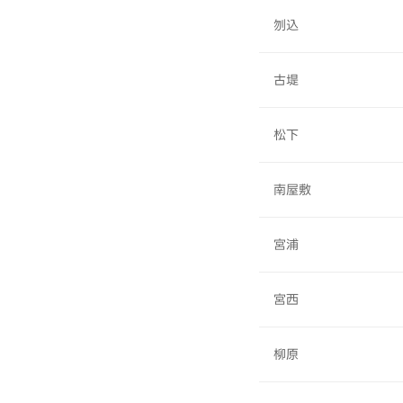
刎込
古堤
松下
南屋敷
宮浦
宮西
柳原