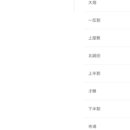
大畑
一反割
上屋敷
北鍋田
上半割
才勝
下半割
寺浦