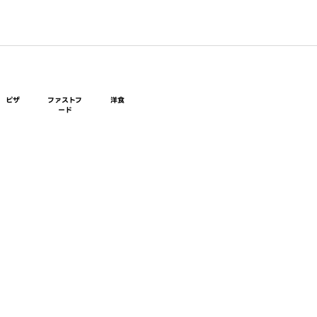
ピザ
ファストフ
洋食
ード