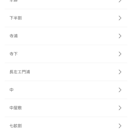
才勝
下半割
寺浦
寺下
長左エ門浦
中
中屋敷
七畝割