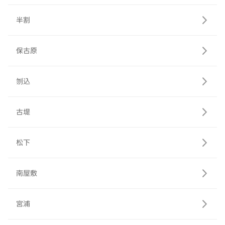
半割
保古原
刎込
古堤
松下
南屋敷
宮浦