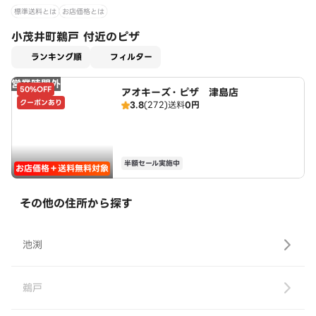
標準送料とは
お店価格とは
小茂井町鵜戸 付近のピザ
適用なし
ランキング順
フィルター
営業時間外
50%OFF
アオキーズ・ピザ 津島店
クーポンあり
3.8
(272)
送料
0円
半額セール実施中
お店価格＋送料無料対象
その他の住所から探す
池渕
鵜戸