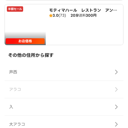
半額セール
モティマハール レストラン アンド
3.0
(73)
20分
送料
300円
バー
お店価格
その他の住所から探す
芦西
アラコ
入
大アラコ