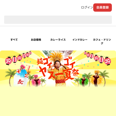
ログイン
会員登録
現在のお届け先：
すべて
お店価格
カレーライス
インドカレー
カフェ・ドリン
ク
超ゴイゴイヤスー夏祭