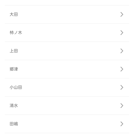
大田
柿ノ木
上田
郷津
小山田
清水
田嶋