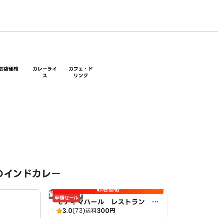
お店価格
カレーライ
カフェ・ド
ス
リンク
のインドカレー
お店価格
営業時間外
半額セール
モティマハール レストラン ア
3.0
(73)
送料
300円
ンドバー