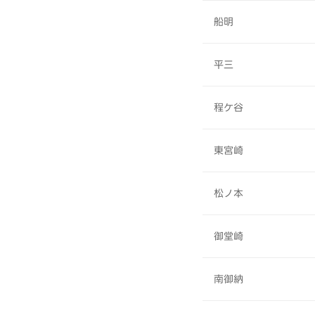
船明
平三
程ケ谷
東宮崎
松ノ本
御堂崎
南御納