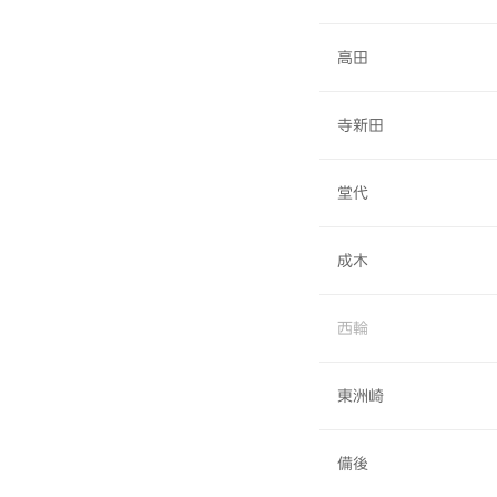
高田
寺新田
堂代
成木
西輪
東洲崎
備後