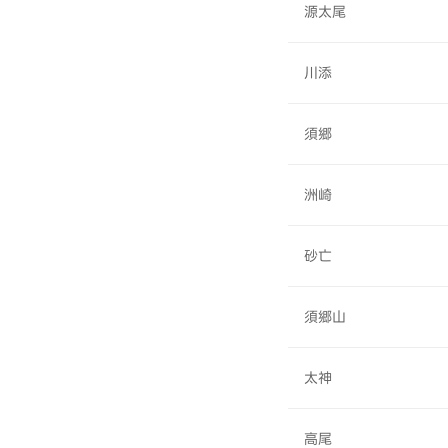
源太尾
川添
須郷
洲崎
砂亡
須郷山
太神
高尾