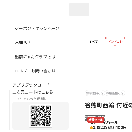
現在のお届け先：
クーポン・キャンペーン
すべて
インドカレ
お知らせ
ー
出前にゃんクラブとは
ヘルプ・お問い合わせ
アプリダウンロード
二次元コードはこちら
標準送料とは
お店価格とは
アプリでもっと便利に
谷熊町西輪 付近
営業時間外
半額セール
モティマハール
2.8
(223)
送料
100円