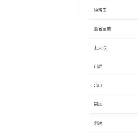
沖新田
鍛冶屋前
上大取
川尻
北山
栗生
桑原