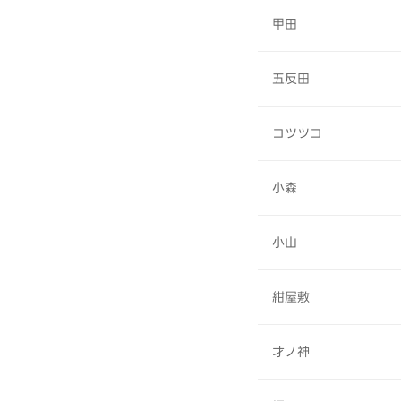
甲田
五反田
コツツコ
小森
小山
紺屋敷
才ノ神