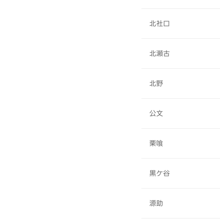
北社口
北瀬古
北野
公文
栗喰
黒ケ谷
源助