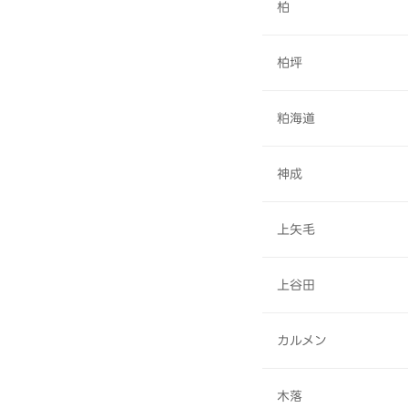
柏
柏坪
粕海道
神成
上矢毛
上谷田
カルメン
木落