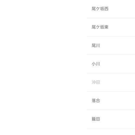
尾ケ坂西
尾ケ坂東
尾川
小川
沖田
落合
籠田