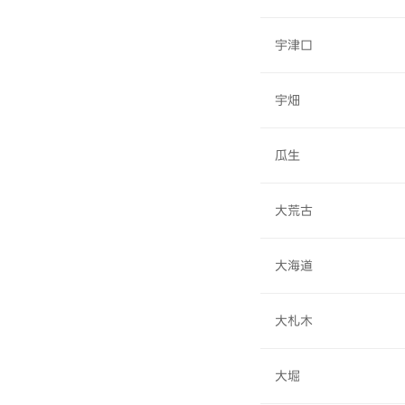
宇津口
宇畑
瓜生
大荒古
大海道
大札木
大堀