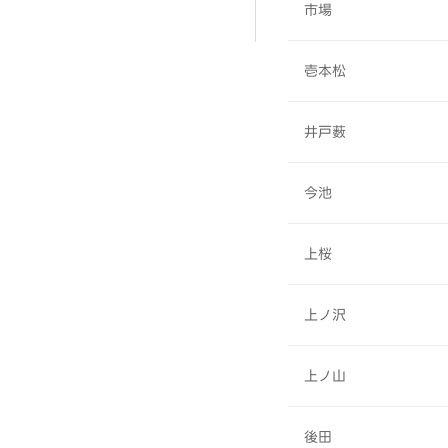
市場
壱本松
井戸薮
今池
上桜
上ノ沢
上ノ山
後田