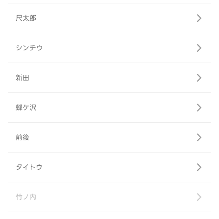
尺太郎
シンチウ
新田
蝉ケ沢
前後
タイトウ
竹ノ内