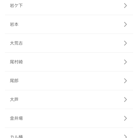
岩ケ下
岩本
大荒古
尾村崎
尾郎
大芦
金井場
カル桶