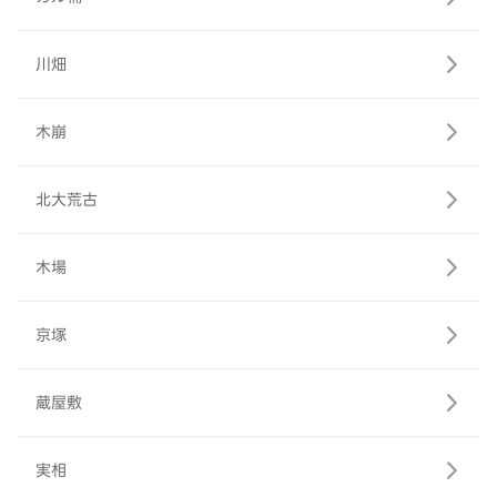
川畑
木崩
北大荒古
木場
京塚
蔵屋敷
実相