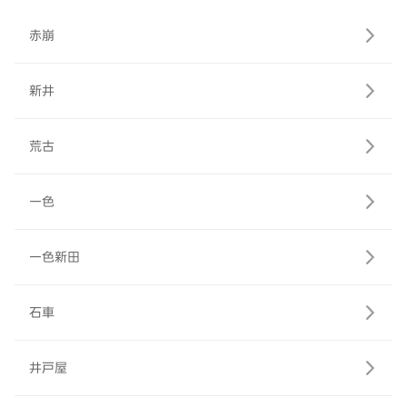
赤崩
新井
荒古
一色
一色新田
石車
井戸屋