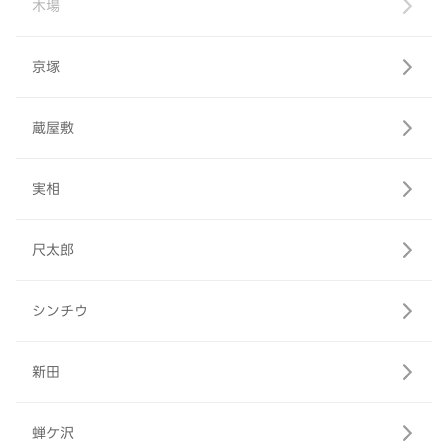
木場
京塚
蔵屋敷
実相
尺太郎
シンチウ
新田
蝉ケ沢