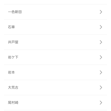
一色新田
石車
井戸屋
岩ケ下
岩本
大荒古
尾村崎