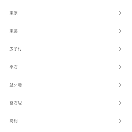
東原
東脇
広子村
平方
盆ケ池
宮方辺
持相