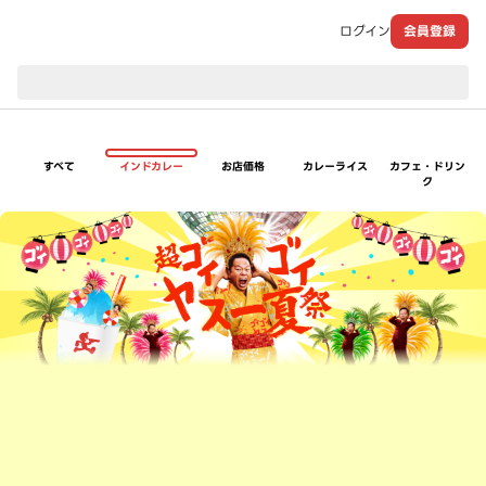
ログイン
会員登録
現在のお届け先：
すべて
インドカレー
お店価格
カレーライス
カフェ・ドリン
ク
超ゴイゴイヤスー夏祭