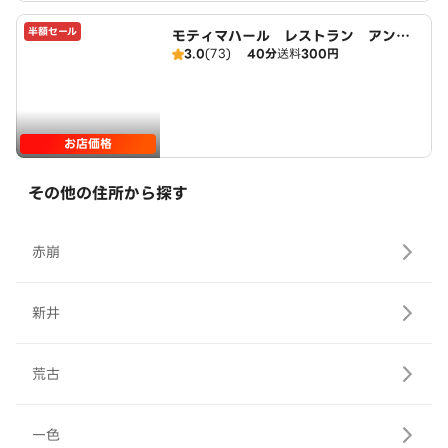
半額セール
モティマハール レストラン アンド
3.0
(73)
40分
送料
300円
バー
お店価格
その他の住所から探す
赤崩
新井
荒古
一色