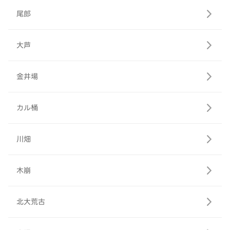
尾郎
大芦
金井場
カル桶
川畑
木崩
北大荒古