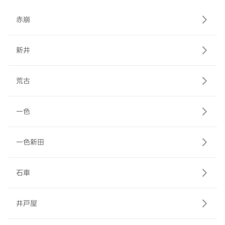
赤崩
新井
荒古
一色
一色新田
石車
井戸屋