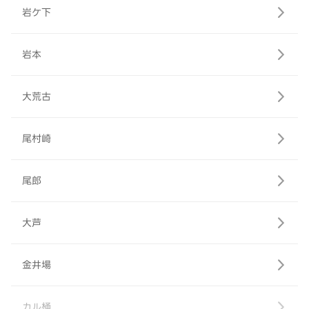
岩ケ下
岩本
大荒古
尾村崎
尾郎
大芦
金井場
カル桶