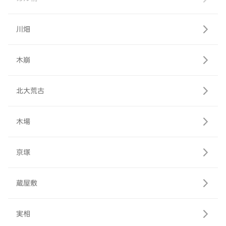
川畑
木崩
北大荒古
木場
京塚
蔵屋敷
実相