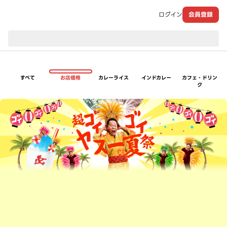
ログイン
会員登録
現在のお届け先：
すべて
お店価格
カレーライス
インドカレー
カフェ・ドリン
ク
超ゴイゴイヤスー夏祭