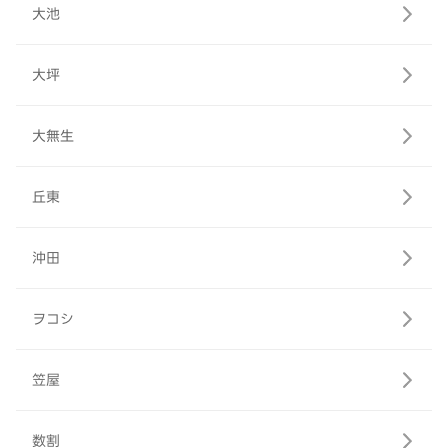
大池
大坪
大無生
丘東
沖田
ヲコシ
笠屋
数割