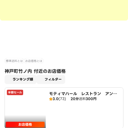
標準送料とは
お店価格とは
神戸町竹ノ内 付近のお店価格
適用なし
ランキング順
フィルター
半額セール
モティマハール レストラン アンド
3.0
(73)
20分
送料
300円
バー
お店価格