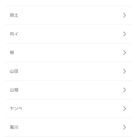
明土
向イ
柳
山田
山畑
ヤンベ
鷲川