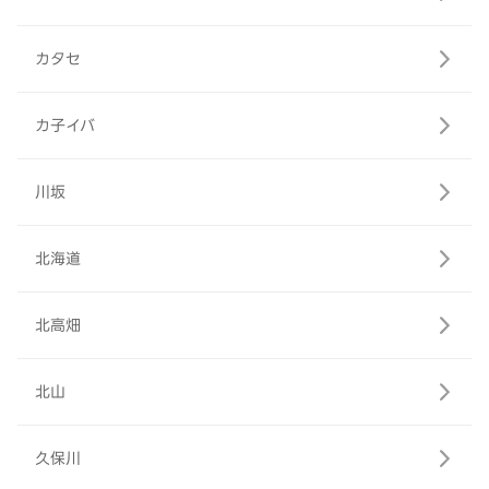
カタセ
カ子イバ
川坂
北海道
北高畑
北山
久保川