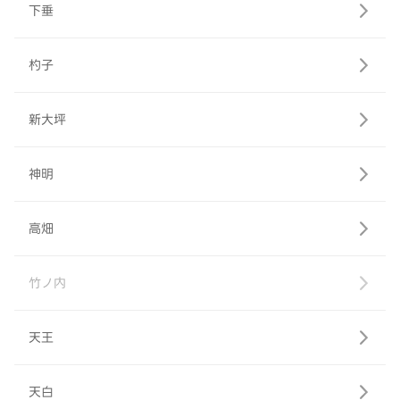
下垂
杓子
新大坪
神明
高畑
竹ノ内
天王
天白