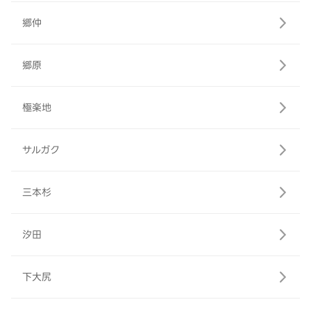
郷仲
郷原
極楽地
サルガク
三本杉
汐田
下大尻