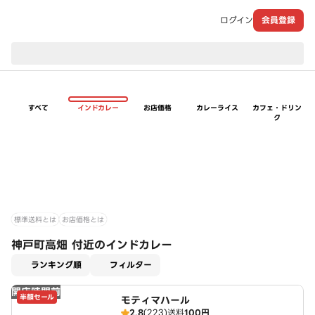
ログイン
会員登録
現在のお届け先：
すべて
インドカレー
お店価格
カレーライス
カフェ・ドリン
ク
標準送料とは
お店価格とは
神戸町高畑 付近のインドカレー
適用なし
ランキング順
フィルター
開店時間前
半額セール
モティマハール
2.8
(223)
送料
100円