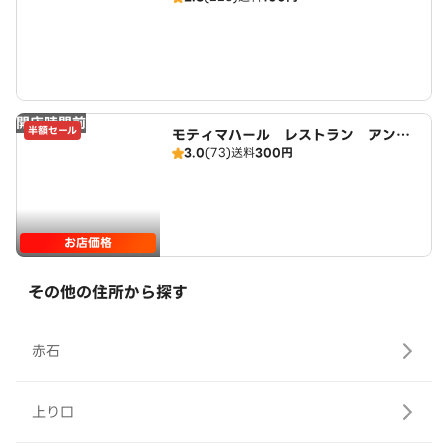
開店時間前
半額セール
モティマハール レストラン アンド
3.0
(73)
送料
300円
バー
お店価格
その他の住所から探す
赤石
上り口