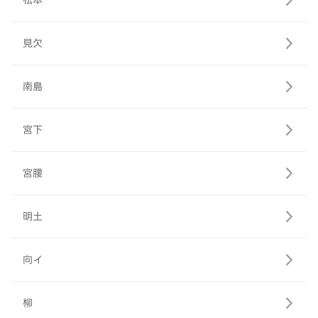
松本
見欠
南島
宮下
宮腰
明土
向イ
柳