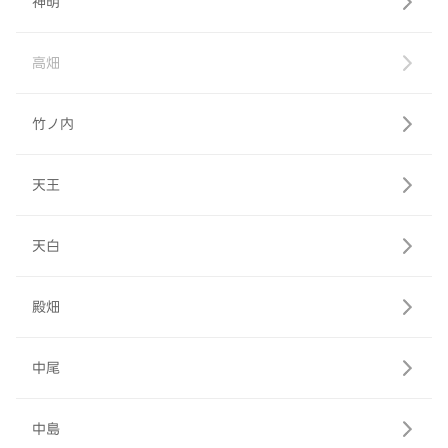
神明
高畑
竹ノ内
天王
天白
殿畑
中尾
中島