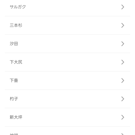
サルガク
三本杉
汐田
下大尻
下垂
杓子
新大坪