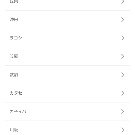
丘東
沖田
ヲコシ
笠屋
数割
カタセ
カ子イバ
川坂