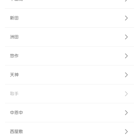
新田
洲田
惣作
天神
取手
中恩中
西屋敷