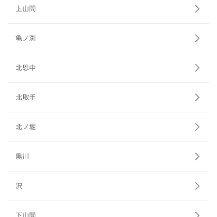
上山間
亀ノ渕
北恩中
北取手
北ノ堀
黒川
沢
下山間