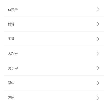
石井戸
稲場
宇沢
大新子
奥恩中
恩中
欠田