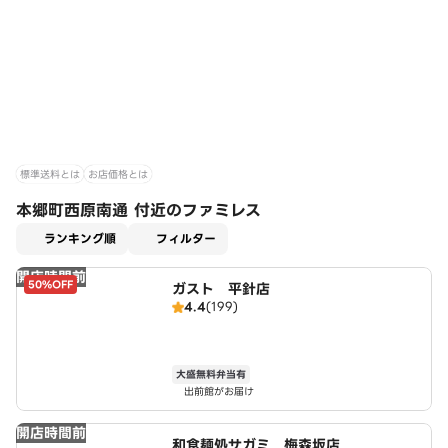
標準送料とは
お店価格とは
本郷町西原南通 付近のファミレス
適用なし
ランキング順
フィルター
開店時間前
50%OFF
ガスト 平針店
4.4
(199)
大盛無料弁当有
出前館がお届け
開店時間前
和食麺処サガミ 梅森坂店