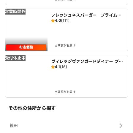
営業時間外
フレッシュネスバーガー プライムツ
4.0
(111)
リー赤池店
出前館がお届け
お店価格
受付休止中
ヴィレッジヴァンガードダイナー プラ
4.1
(16)
イムツリー赤池店
出前館がお届け
その他の住所から探す
神田