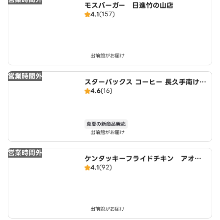
モスバーガー 日進竹の山店
4.1
(157)
出前館がお届け
営業時間外
スターバックス コーヒー 長久手南けや
4.6
(16)
き通り店
真夏の新商品発売
出前館がお届け
営業時間外
ケンタッキーフライドチキン アオキ
4.1
(92)
スーパー日進店
出前館がお届け