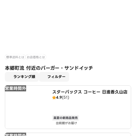
標準送料とは
お店価格とは
本郷町流 付近のバーガー・サンドイッチ
適用なし
ランキング順
フィルター
営業時間外
スターバックス コーヒー 日進香久山店
4.9
(51)
真夏の新商品発売
出前館がお届け
営業時間外