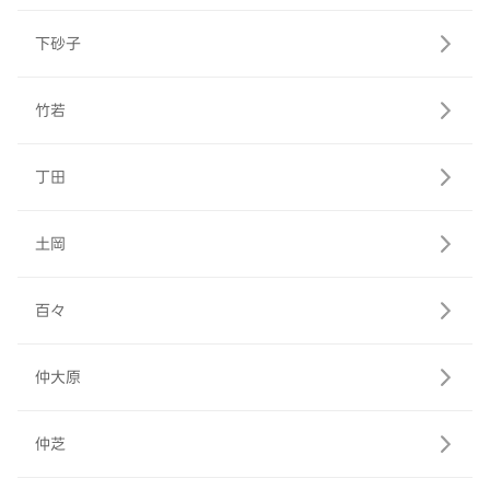
下砂子
竹若
丁田
土岡
百々
仲大原
仲芝