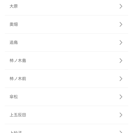
大原
奥畑
追鳥
柿ノ木島
柿ノ木前
傘松
上五反田