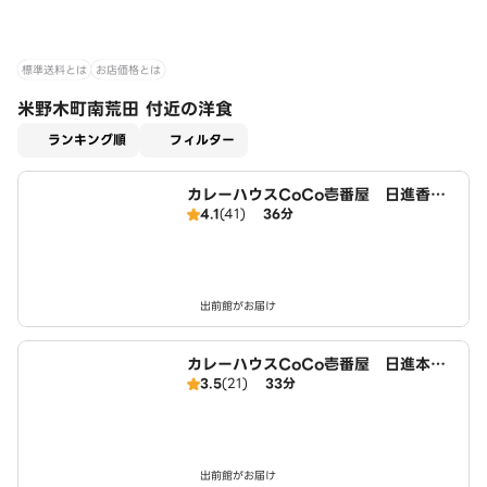
標準送料とは
お店価格とは
米野木町南荒田 付近の洋食
適用なし
ランキング順
フィルター
カレーハウスCoCo壱番屋 日進香久
4.1
(41)
36分
山店（SD）
出前館がお届け
カレーハウスCoCo壱番屋 日進本郷
3.5
(21)
33分
町店（SD）
出前館がお届け