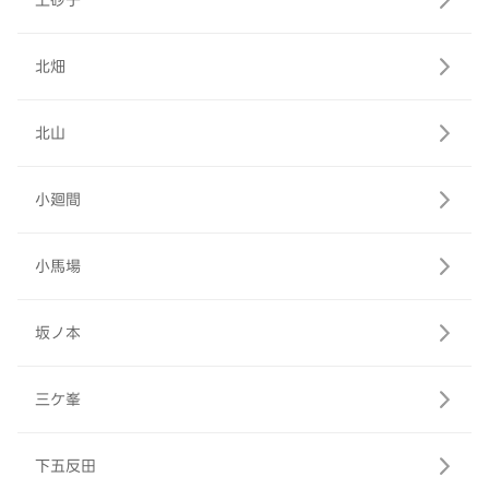
上砂子
北畑
北山
小廻間
小馬場
坂ノ本
三ケ峯
下五反田