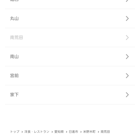
丸山
南荒田
南山
宮前
家下
トップ
洋食・レストラン
愛知県
日進市
米野木町
南荒田