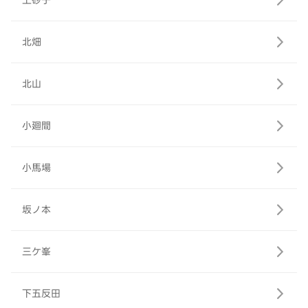
上砂子
北畑
北山
小廻間
小馬場
坂ノ本
三ケ峯
下五反田