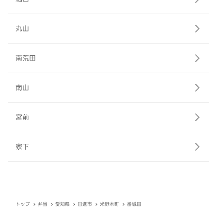
丸山
南荒田
南山
宮前
家下
トップ
弁当
愛知県
日進市
米野木町
番城田