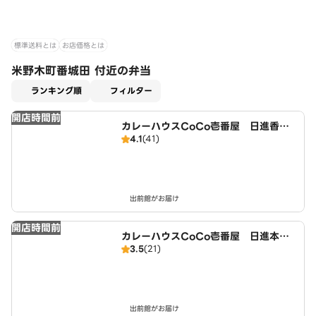
標準送料とは
お店価格とは
米野木町番城田 付近の弁当
適用なし
ランキング順
フィルター
開店時間前
カレーハウスCoCo壱番屋 日進香久
4.1
(41)
山店（SD）
出前館がお届け
開店時間前
カレーハウスCoCo壱番屋 日進本郷
3.5
(21)
町店（SD）
出前館がお届け