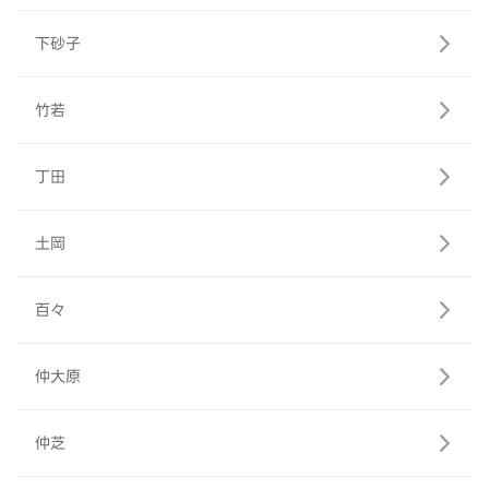
下砂子
竹若
丁田
土岡
百々
仲大原
仲芝