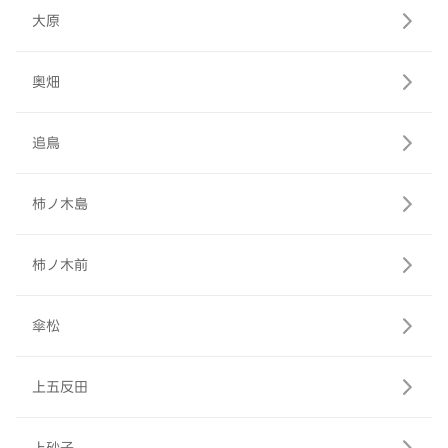
大原
奥畑
追鳥
柿ノ木島
柿ノ木前
傘松
上五反田