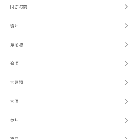
阿弥陀前
榎坪
海老池
追頃
大廻間
大原
奥畑