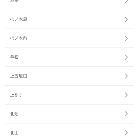
追鳥
柿ノ木島
柿ノ木前
傘松
上五反田
上砂子
北畑
北山