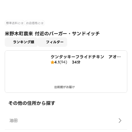
標準送料とは
お店価格とは
米野木町農来 付近のバーガー・サンドイッチ
適用なし
ランキング順
フィルター
ケンタッキーフライドチキン アオキ
4.1
(94)
34分
スーパー日進店
出前館がお届け
その他の住所から探す
油田