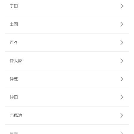
丁田
土岡
百々
仲大原
仲芝
仲田
西馬池
農来