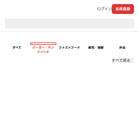
ログイン
会員登録
現在のお届け先：
すべて
バーガー・サン
ファストフード
寿司・海鮮
弁当
ドイッチ
すべて見る