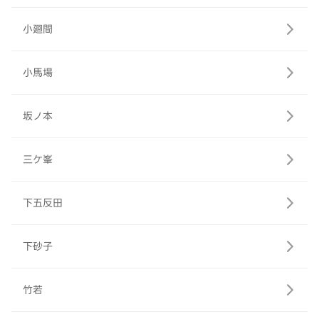
小廻間
小馬場
坂ノ本
三ケ峯
下五反田
下砂子
竹若