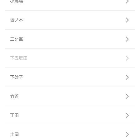
小馬場
坂ノ本
三ケ峯
下五反田
下砂子
竹若
丁田
土岡