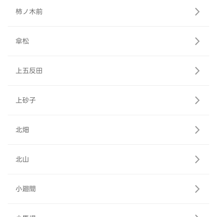
柿ノ木前
傘松
上五反田
上砂子
北畑
北山
小廻間