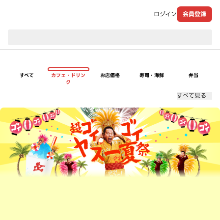
ログイン
会員登録
現在のお届け先：
すべて
カフェ・ドリン
お店価格
寿司・海鮮
弁当
ク
すべて見る
超ゴイゴイヤスー夏祭