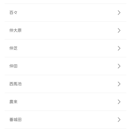
百々
仲大原
仲芝
仲田
西馬池
農来
番城田