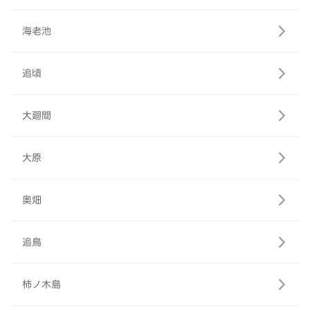
海老池
追頃
大廻間
大原
奥畑
追鳥
柿ノ木島