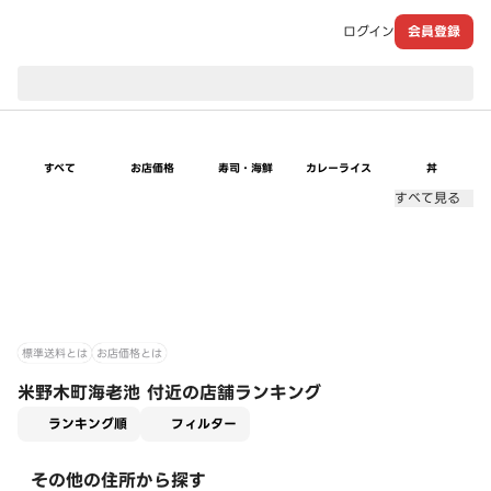
ログイン
会員登録
現在のお届け先：
すべて
お店価格
寿司・海鮮
カレーライス
丼
すべて見る
標準送料とは
お店価格とは
米野木町海老池 付近の店舗ランキング
適用なし
ランキング順
フィルター
その他の住所から探す