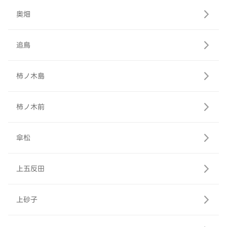
奥畑
追鳥
柿ノ木島
柿ノ木前
傘松
上五反田
上砂子