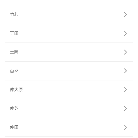
竹若
丁田
土岡
百々
仲大原
仲芝
仲田