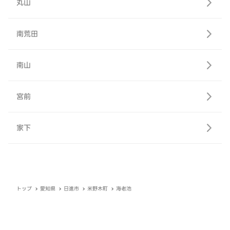
丸山
南荒田
南山
宮前
家下
トップ
愛知県
日進市
米野木町
海老池