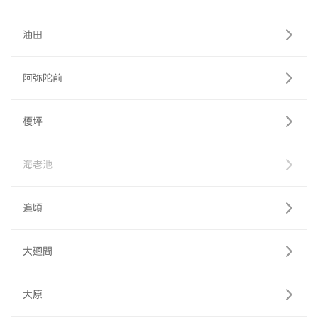
油田
阿弥陀前
榎坪
海老池
追頃
大廻間
大原