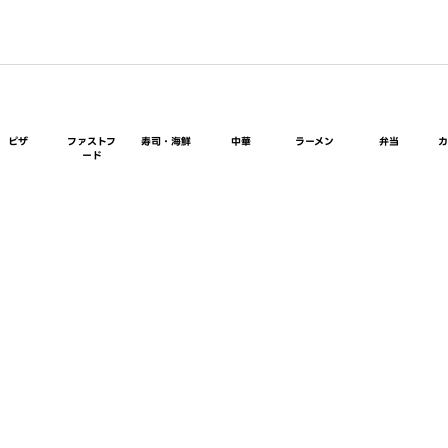
ピザ
ファストフ
寿司・海鮮
中華
ラーメン
弁当
ード