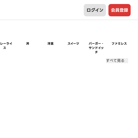
ログイン
会員登録
カレーライ
丼
洋食
スイーツ
バーガー・
ファミレス
ス
サンドイッ
チ
すべて見る