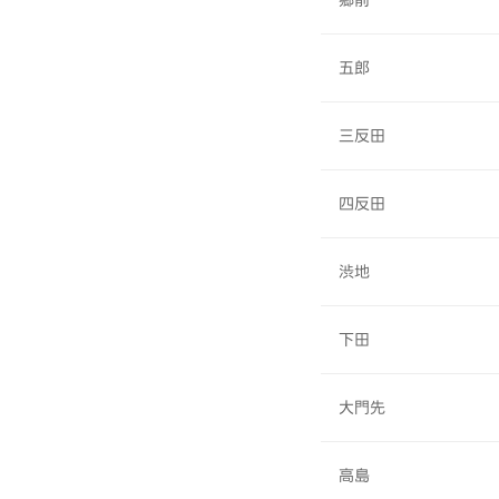
郷前
五郎
三反田
四反田
渋地
下田
大門先
高島