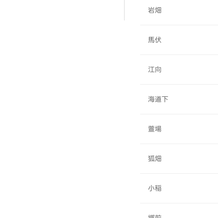
岩畑
馬伏
江向
海道下
萱場
狐畑
小稲