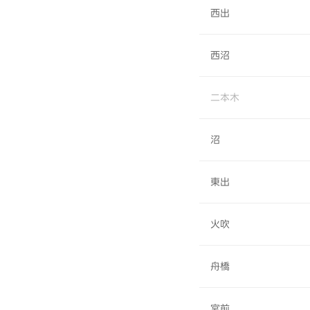
西出
西沼
二本木
沼
東出
火吹
舟橋
宮前