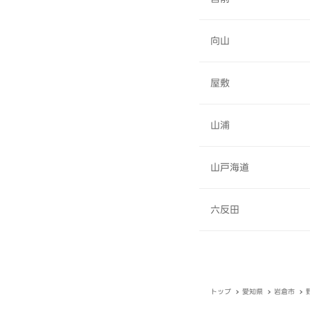
向山
屋敷
山浦
山戸海道
六反田
トップ
愛知県
岩倉市