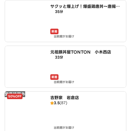
サクッと爆上げ！爆盛鶏唐丼～唐揚げ
35分
商店鳥一ミート 小木西店
新着
出前館がお届け
元祖豚丼屋TONTON 小木西店
33分
新着
出前館がお届け
営業時間外
50%OFF
吉野家 岩倉店
3.5
(87)
出前館がお届け