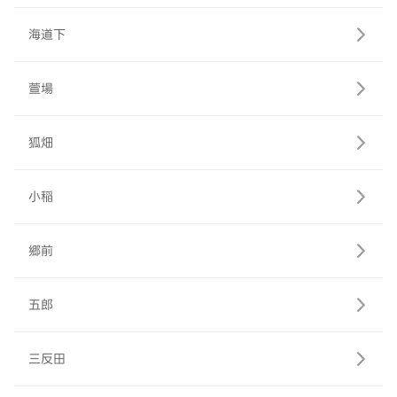
海道下
萱場
狐畑
小稲
郷前
五郎
三反田