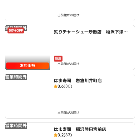
出前館がお届け
営業時間外
50%OFF
炙りチャーシュー炒飯店 稲沢下津
店 powered by LAWSON
新着
出前館がお届け
お店価格
営業時間外
はま寿司 岩倉川井町店
3.6
(30)
出前館がお届け
営業時間外
はま寿司 稲沢陸田宮前店
3.2
(33)