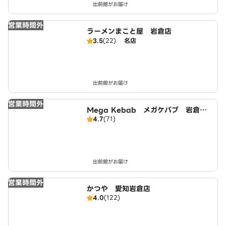
出前館がお届け
営業時間外
ラーメンまこと屋 岩倉店
3.5
(22)
名店
出前館がお届け
営業時間外
Mega Kebab メガケバブ 岩倉
4.7
(71)
店 Halal ハラール
出前館がお届け
営業時間外
かつや 愛知岩倉店
4.0
(122)