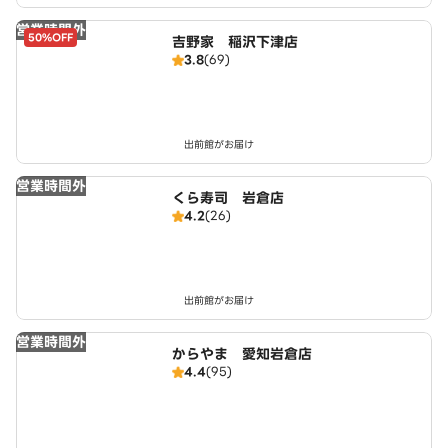
営業時間外
50%OFF
吉野家 稲沢下津店
3.8
(69)
出前館がお届け
営業時間外
くら寿司 岩倉店
4.2
(26)
出前館がお届け
営業時間外
からやま 愛知岩倉店
4.4
(95)