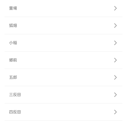
萱場
狐畑
小稲
郷前
五郎
三反田
四反田