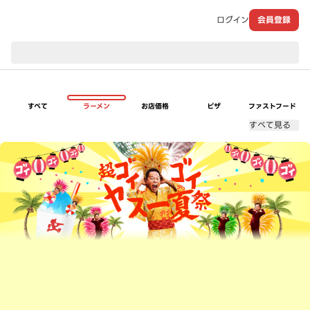
ログイン
会員登録
現在のお届け先：
すべて
ラーメン
お店価格
ピザ
ファストフード
すべて見る
超ゴイゴイヤスー夏祭