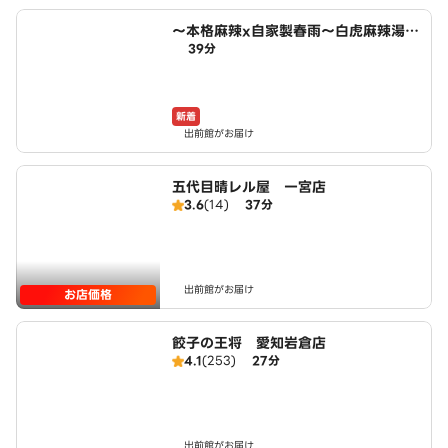
～本格麻辣x自家製春雨～白虎麻辣湯
39分
小木西店
新着
出前館がお届け
五代目晴レル屋 一宮店
3.6
(14)
37分
出前館がお届け
お店価格
餃子の王将 愛知岩倉店
4.1
(253)
27分
出前館がお届け