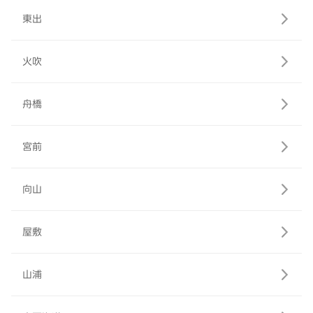
東出
火吹
舟橋
宮前
向山
屋敷
山浦