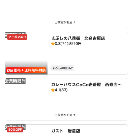
出前館がお届け
営業時間外
クーポンあり
まぶしの八兵衛 北名古屋店
3.8
(74)
送料
0円
まぶしの8DAY
お店価格＋送料無料対象
営業時間外
カレーハウスCoCo壱番屋 西春店（S
4.1
(83)
D）
出前館がお届け
営業時間外
50%OFF
ガスト 岩倉店