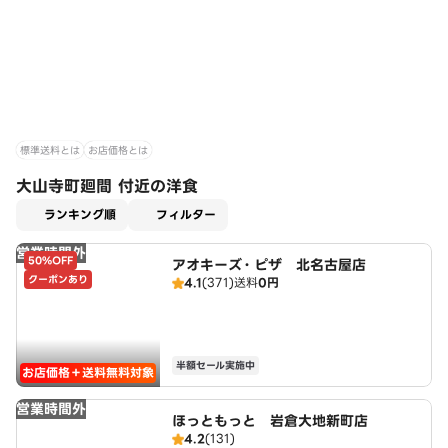
標準送料とは
お店価格とは
大山寺町廻間 付近の洋食
適用なし
ランキング順
フィルター
営業時間外
50%OFF
アオキーズ・ピザ 北名古屋店
クーポンあり
4.1
(371)
送料
0円
半額セール実施中
お店価格＋送料無料対象
営業時間外
ほっともっと 岩倉大地新町店
4.2
(131)