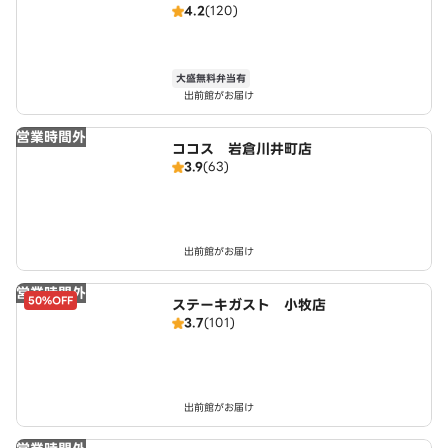
4.2
(120)
大盛無料弁当有
出前館がお届け
営業時間外
ココス 岩倉川井町店
3.9
(63)
出前館がお届け
営業時間外
50%OFF
ステーキガスト 小牧店
3.7
(101)
出前館がお届け