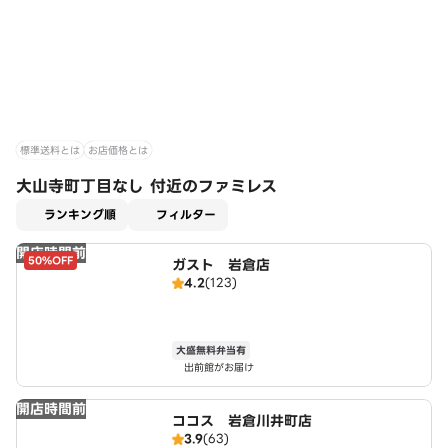
標準送料とは
お店価格とは
大山寺町丁目なし 付近のファミレス
適用なし
ランキング順
フィルター
開店時間前
50%OFF
ガスト 岩倉店
4.2
(123)
大盛無料弁当有
出前館がお届け
開店時間前
ココス 岩倉川井町店
3.9
(63)