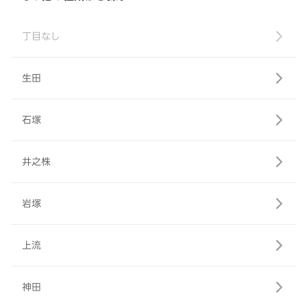
丁目なし
生田
石塚
井之株
岩塚
上流
神田