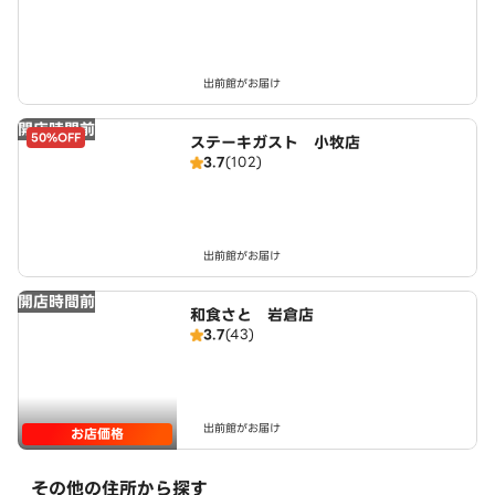
出前館がお届け
開店時間前
50%OFF
ステーキガスト 小牧店
3.7
(102)
出前館がお届け
開店時間前
和食さと 岩倉店
3.7
(43)
出前館がお届け
お店価格
その他の住所から探す