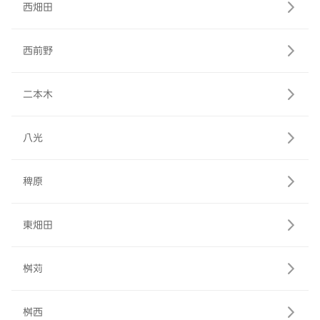
西畑田
西前野
二本木
八光
稗原
東畑田
桝苅
桝西