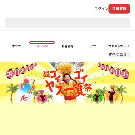
ログイン
会員登録
現在のお届け先：
すべて
ラーメン
お店価格
ピザ
ファストフード
すべて見る
超ゴイゴイヤスー夏祭