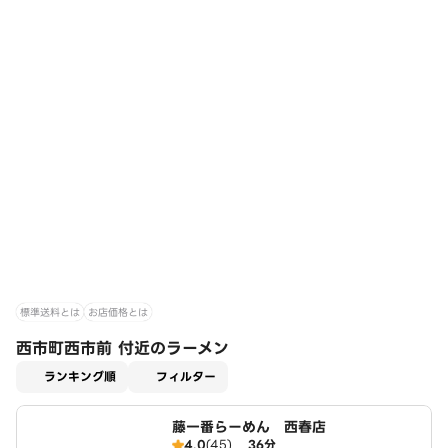
標準送料とは
お店価格とは
西市町西市前 付近のラーメン
適用なし
ランキング順
フィルター
藤一番らーめん 西春店
4.0
(45)
36分