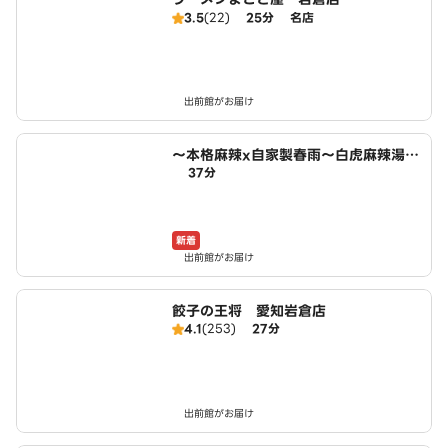
3.5
(22)
25分
名店
出前館がお届け
～本格麻辣x自家製春雨～白虎麻辣湯
37分
小木西店
新着
出前館がお届け
餃子の王将 愛知岩倉店
4.1
(253)
27分
出前館がお届け