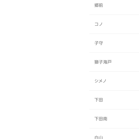
郷前
コノ
子守
獅子海戸
シメノ
下田
下田南
白山