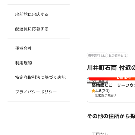
出前館に出店する
配達員に応募する
運営会社
標準送料とは
お店価格とは
利用規約
川井町石両 付近
特定商取引法に基づく表記
お店価格
開店時間前
築地銀だこ リーフウ
4.5
(20)
店
プライバシーポリシー
出前館がお届け
その他の住所から
丁目なし