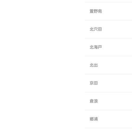
萱野南
北穴田
北海戸
北出
京田
倉浪
郷浦