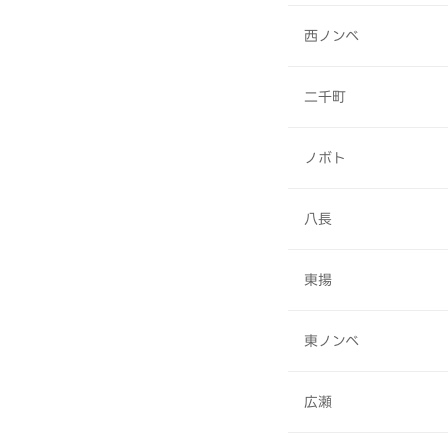
西ノンベ
二千町
ノボト
八長
東揚
東ノンベ
広瀬