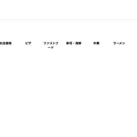
お店価格
ピザ
ファストフ
寿司・海鮮
中華
ラーメン
ード