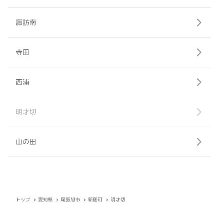
諏訪南
寺田
西浦
明才切
山の田
トップ
愛知県
尾張旭市
新居町
明才切