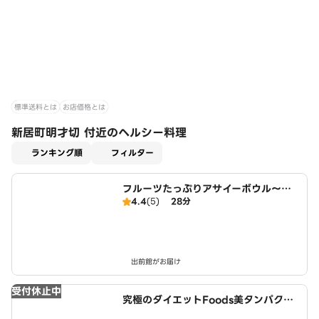
標準送料とは
お店価格とは
新居町明才切 付近のヘルシー料理
適用なし
ランキング順
フィルター
フルーツたっぷりアサイーボウル～ワ
4.4
(5)
28分
イキキ・ボウルズ 三郷駅店
出前館がお届け
受付休止中
究極のダイエットFoods美タンパクラ
ボ 印場店