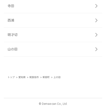
寺田
西浦
明才切
山の田
トップ
愛知県
尾張旭市
新居町
上の田
© Demae-can Co., Ltd.