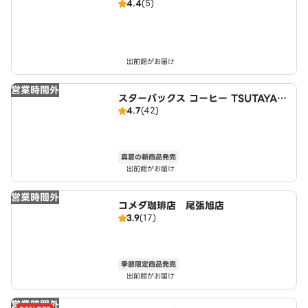
4.4
(5)
イキキ・ボウルズ 三郷駅店
出前館がお届け
営業時間外
スターバックス コーヒー TSUTAYA
4.7
(42)
瀬戸店
真夏の新商品発売
出前館がお届け
営業時間外
コメダ珈琲店 尾張旭店
3.9
(17)
季節限定商品発売
出前館がお届け
営業時間外