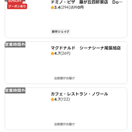
50%OFF
ドミノ・ピザ 藤が丘四軒家店 Domi
クーポンあり
3.4
(294)
送料
0円
no's
新作シェイク
営業時間外
マクドナルド シーナシーナ尾張旭店
4.7
(269)
出前館がお届け
営業時間外
カフェ・レストラン・ノワール
4.7
(122)
出前館がお届け