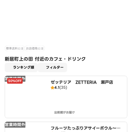
標準送料とは
お店価格とは
新居町上の田 付近のカフェ・ドリンク
適用なし
ランキング順
フィルター
営業時間外
50%OFF
ゼッテリア ZETTERIA 瀬戸店
4.1
(35)
出前館がお届け
営業時間外
フルーツたっぷりアサイーボウル～ワ