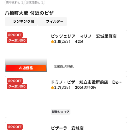
標準送料とは
お店価格とは
八橋町大流 付近のピザ
適用なし
ランキング順
フィルター
50%OFF
ピッツェリア マリノ 安城里町店
クーポンあり
3.8
(263)
42分
出前館がお届け
お店価格
50%OFF
ドミノ・ピザ 知立市役所前店 Domi
クーポンあり
3.7
(338)
30分
送料
0円
no's
新作シェイク
50%OFF
ピザーラ 安城店