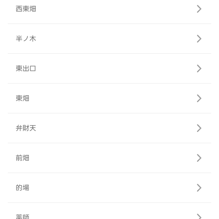
西東畑
半ノ木
東出口
東畑
弁財天
前畑
的場
薬師