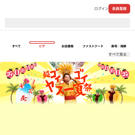
ログイン
会員登録
現在のお届け先：
すべて
ピザ
お店価格
ファストフード
寿司・海鮮
すべて見る
超ゴイゴイヤスー夏祭