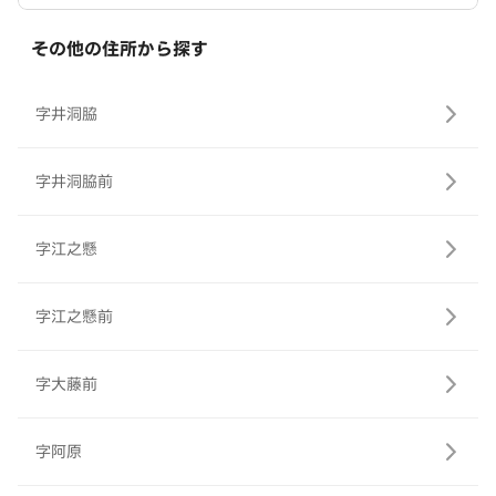
その他の住所から探す
字井洞脇
字井洞脇前
字江之懸
字江之懸前
字大藤前
字阿原