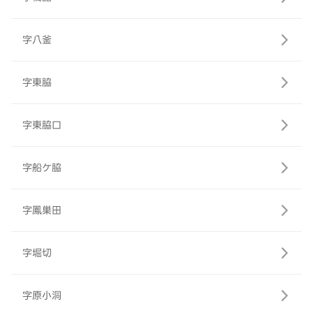
字八釜
字東脇
字東脇口
字船ケ脇
字鳳巣田
字堀切
字原小洞