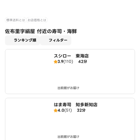
標準送料とは
お店価格とは
佐布里字絹屋 付近の寿司・海鮮
適用なし
ランキング順
フィルター
スシロー 東海店
3.9
(110)
42分
出前館がお届け
はま寿司 知多新知店
4.0
(51)
32分
出前館がお届け