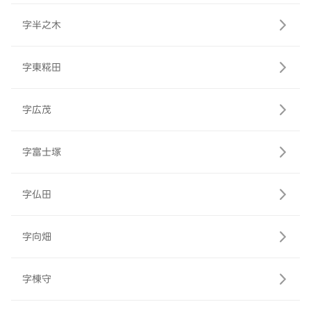
字半之木
字東糀田
字広茂
字富士塚
字仏田
字向畑
字棟守