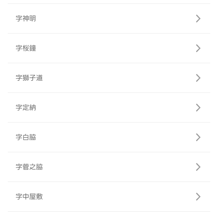
字神明
字桜鐘
字獅子道
字定納
字白脇
字菅之脇
字中屋敷