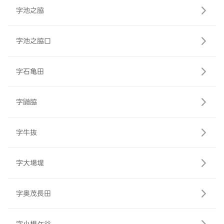
字池之脇
字池之脇口
字石亀田
字鼬脇
字牛抜
字大場堤
字奥茂長田