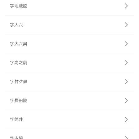
字地蔵脇
字大六
字大六奥
字高之前
字竹ケ鼻
字長田脇
字筒井
字寺脇