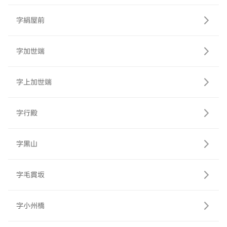
字絹屋前
字加世端
字上加世端
字行殿
字黒山
字毛貫坂
字小州橋