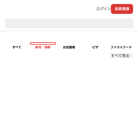
ログイン
会員登録
現在のお届け先：
すべて
寿司・海鮮
お店価格
ピザ
ファストフード
すべて見る