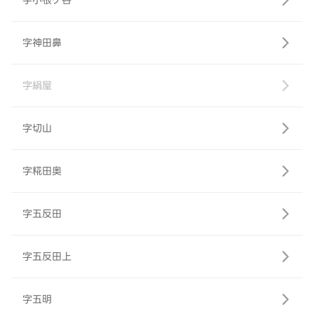
字小根ケ谷
字神田鼻
字絹屋
字切山
字糀田奥
字五反田
字五反田上
字五明