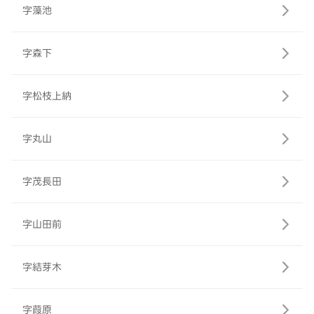
字藻池
字森下
字松枝上納
字丸山
字茂長田
字山田前
字結芽木
字葭原