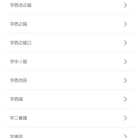
字西池之脇
字西之脇
字西之脇口
字中ノ脇
字西池田
字西端
字二番鐘
字橋詰