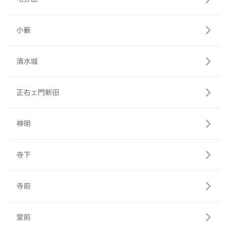
小藪
清水城
正右ェ門新田
神明
寺下
寺前
堂前