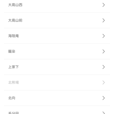
大高山西
大高山前
海陸庵
籠染
上家下
北熊場
北向
毛分田