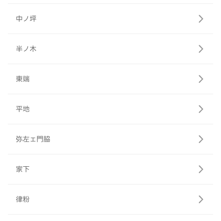
中ノ坪
半ノ木
東端
平地
弥左ェ門脇
家下
律粉