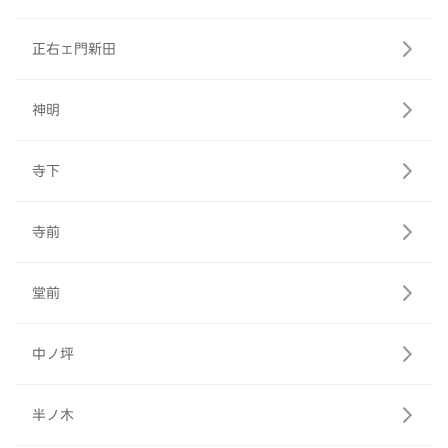
正右ェ門新田
神明
寺下
寺前
堂前
中ノ坪
半ノ木