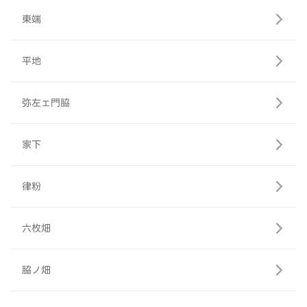
東端
平地
弥左ェ門脇
家下
律粉
六枚畑
脇ノ畑