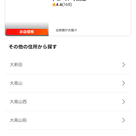
4.6
(168)
出前館がお届け
お店価格
その他の住所から探す
大新田
大高山
大高山西
大高山前