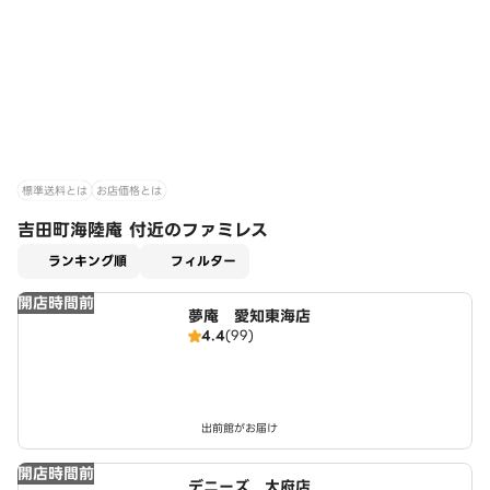
標準送料とは
お店価格とは
吉田町海陸庵 付近のファミレス
適用なし
ランキング順
フィルター
開店時間前
夢庵 愛知東海店
4.4
(99)
出前館がお届け
開店時間前
デニーズ 大府店