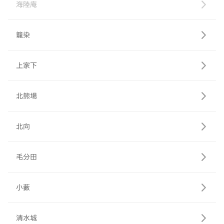
海陸庵
籠染
上家下
北熊場
北向
毛分田
小藪
清水城