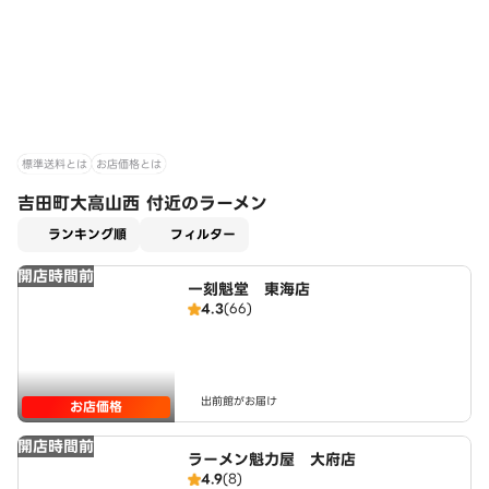
標準送料とは
お店価格とは
吉田町大高山西 付近のラーメン
適用なし
ランキング順
フィルター
開店時間前
一刻魁堂 東海店
4.3
(66)
出前館がお届け
お店価格
開店時間前
ラーメン魁力屋 大府店
4.9
(8)