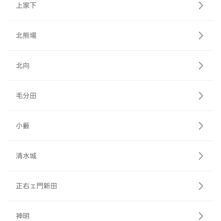
上家下
北熊場
北向
毛分田
小藪
清水城
正右ェ門新田
神明