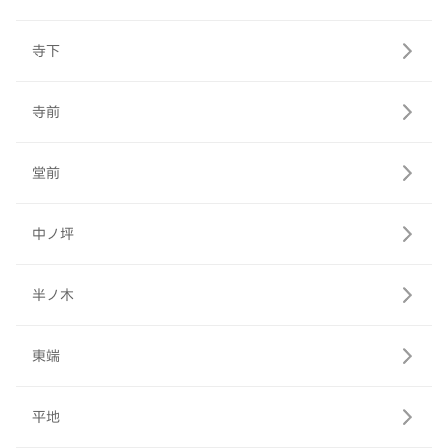
寺下
寺前
堂前
中ノ坪
半ノ木
東端
平地