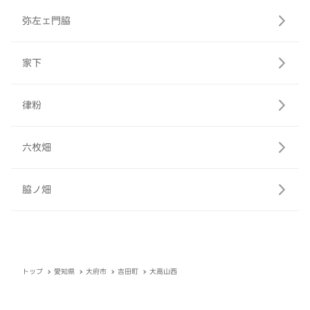
弥左ェ門脇
家下
律粉
六枚畑
脇ノ畑
トップ
愛知県
大府市
吉田町
大高山西