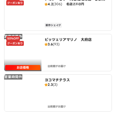
クーポンあり
o's
4.2
(306)
名店
送料
0円
新作シェイク
営業時間外
50%OFF
ピッツェリアマリノ 大府店
クーポンあり
3.6
(93)
出前館がお届け
お店価格
営業時間外
ヨコマチテラス
2.3
(3)
出前館がお届け