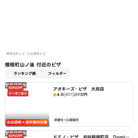
標準送料とは
お店価格とは
横根町山ノ後 付近のピザ
適用なし
ランキング順
フィルター
営業時間外
50%OFF
アオキーズ・ピザ 大府店
クーポンあり
4.0
(401)
送料
0円
半額セール実施中
お店価格＋送料無料対象
営業時間外
50%OFF
ドミノ・ピザ 刈谷稲場町店 Domin