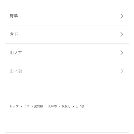
箕手
家下
山ノ井
山ノ後
トップ
ピザ
愛知県
大府市
横根町
山ノ後