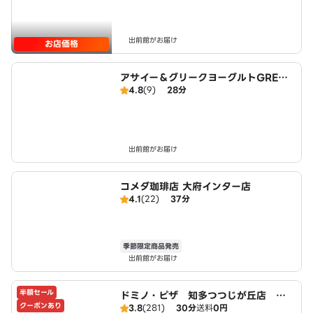
出前館がお届け
お店価格
アサイー＆グリークヨーグルトGREEK
4.8
(9)
28分
SPOON 東海店
出前館がお届け
コメダ珈琲店 大府インター店
4.1
(22)
37分
季節限定商品発売
出前館がお届け
半額セール
ドミノ・ピザ 知多つつじが丘店 Do
クーポンあり
3.8
(281)
30分
送料
0円
mino's