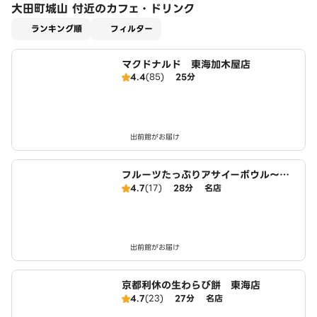
大田町城山 付近のカフェ・ドリンク
適用なし
ランキング順
フィルター
マクドナルド 東海加木屋店
4.4
(85)
25分
出前館がお届け
フルーツたっぷりアサイーボウル～ワ
イキキ・ボウルズ 東海店
4.7
(17)
28分
名店
出前館がお届け
京都利休の生わらび餅 東海店
4.7
(23)
27分
名店