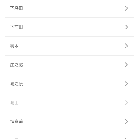
下浜田
下前田
樹木
庄之脇
城之腰
城山
神宮前