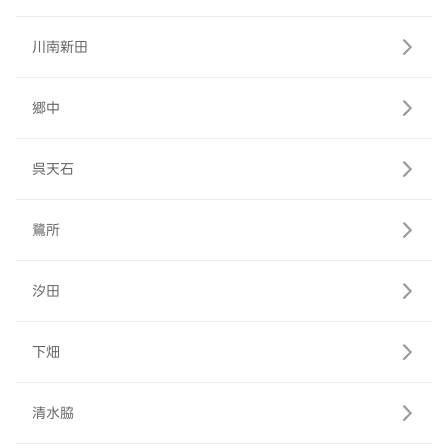
川南新田
郷中
呉天石
鷺所
汐田
下畑
清水脇