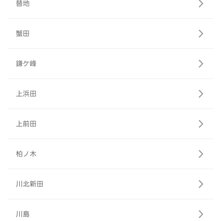
替地
蟹田
鎌ケ峰
上浜田
上前田
柏ノ木
川北新田
川島