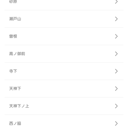
砂原
瀬戸山
曽根
高ノ御前
寺下
天神下
天神下ノ上
西ノ脇