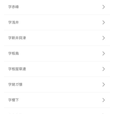
字赤峰
字浅井
字新井貝津
字板鳥
字板屋草連
字姥ガ懐
字榎下