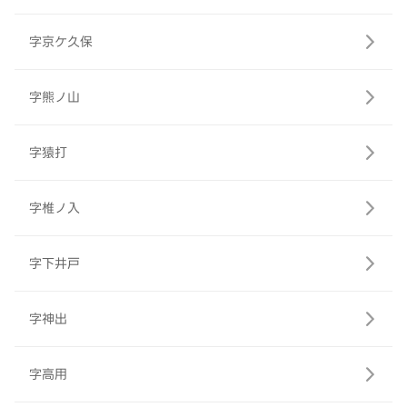
字京ケ久保
字熊ノ山
字猿打
字椎ノ入
字下井戸
字神出
字高用