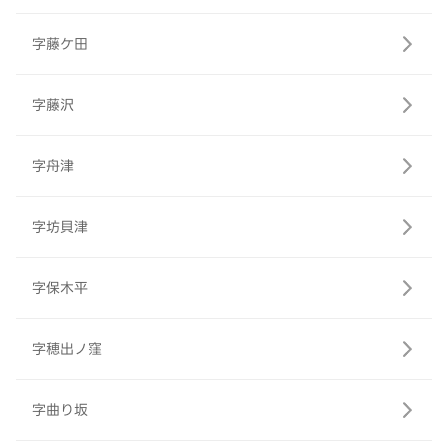
字藤ケ田
字藤沢
字舟津
字坊貝津
字保木平
字穂出ノ窪
字曲り坂