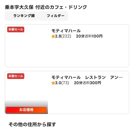
乗本字大久保 付近のカフェ・ドリンク
適用なし
ランキング順
フィルター
半額セール
モティマハール
2.8
(222)
20分
送料
100円
半額セール
モティマハール レストラン アンド
3.0
(73)
20分
送料
300円
バー
お店価格
その他の住所から探す