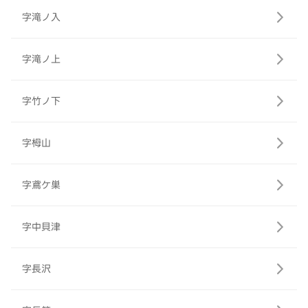
字滝ノ入
字滝ノ上
字竹ノ下
字栂山
字鳶ケ巣
字中貝津
字長沢