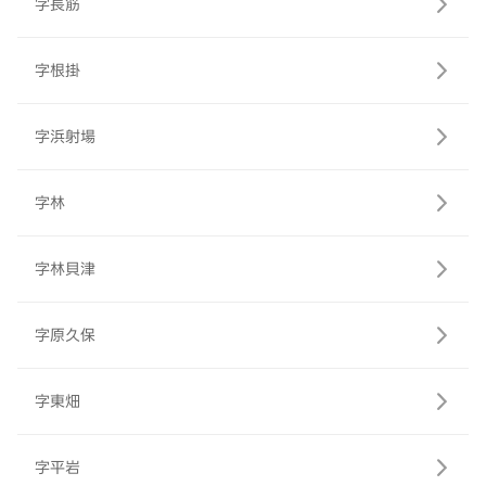
字長筋
字根掛
字浜射場
字林
字林貝津
字原久保
字東畑
字平岩