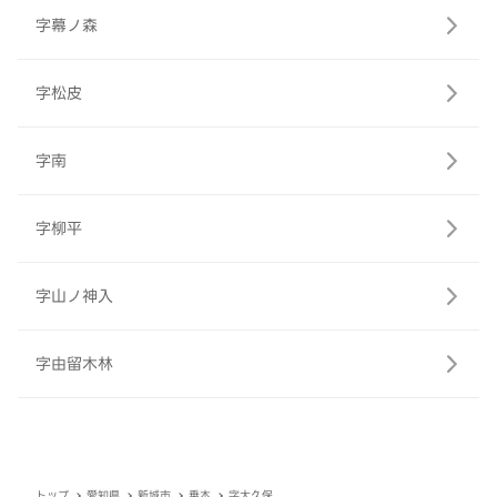
字幕ノ森
字松皮
字南
字柳平
字山ノ神入
字由留木林
トップ
愛知県
新城市
乗本
字大久保