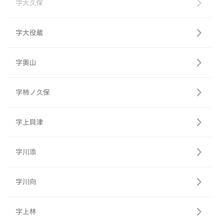
字大久保
字大役蔵
字奥山
字柿ノ久保
字上貝津
字川添
字川向
字上林