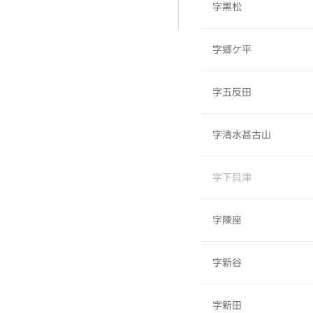
字黒松
字郷ケ平
字五反田
字清水甚古山
字下貝津
字陳座
字新谷
字新田