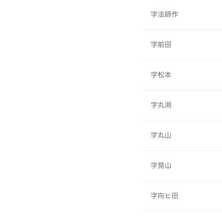
字法師作
字前田
字松本
字丸渕
字丸山
字見山
字向ヒ田