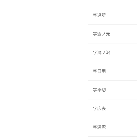
字達所
字登ノ元
字滝ノ沢
字日用
字平切
字広表
字深沢