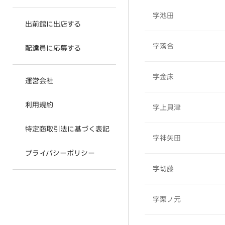
字池田
出前館に出店する
字落合
配達員に応募する
字金床
運営会社
利用規約
字上貝津
特定商取引法に基づく表記
字神矢田
プライバシーポリシー
字切藤
字栗ノ元