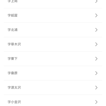
字上南
字紙屋
字北浦
字草木沢
字栗下
字桑原
字源太沢
字小金沢