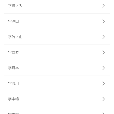
字滝ノ入
字滝山
字竹ノ山
字立岩
字月本
字渡川
字中嶋