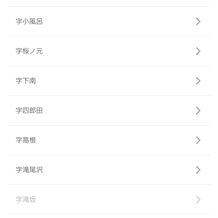
字小風呂
字桜ノ元
字下南
字四郎田
字高根
字滝尾沢
字滝坂