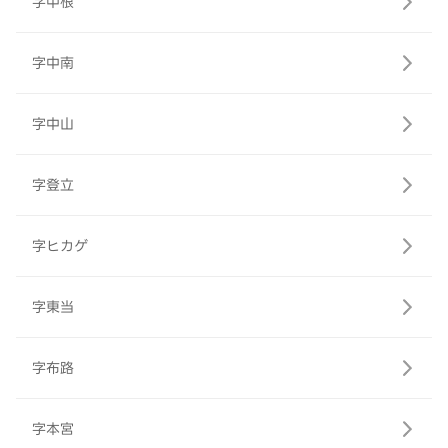
字中根
字中南
字中山
字登立
字ヒカゲ
字東当
字布路
字本宮