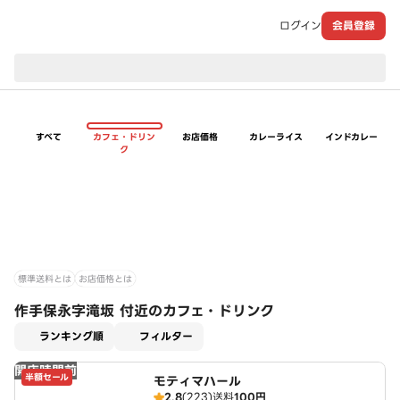
ログイン
会員登録
現在のお届け先：
すべて
カフェ・ドリン
お店価格
カレーライス
インドカレー
ク
標準送料とは
お店価格とは
作手保永字滝坂 付近のカフェ・ドリンク
適用なし
ランキング順
フィルター
開店時間前
半額セール
モティマハール
2.8
(223)
送料
100円