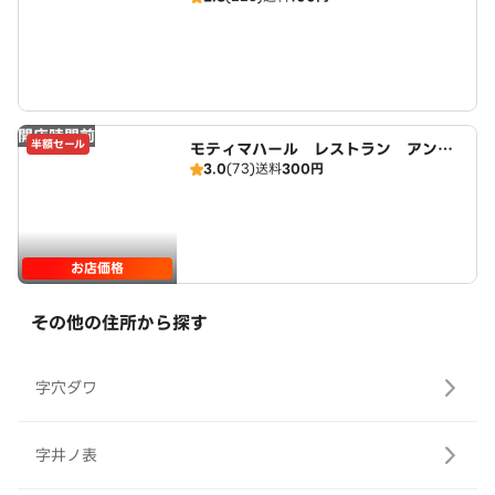
開店時間前
半額セール
モティマハール レストラン アンド
3.0
(73)
送料
300円
バー
お店価格
その他の住所から探す
字穴ダワ
字井ノ表