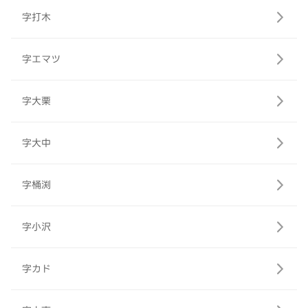
字打木
字エマツ
字大栗
字大中
字桶渕
字小沢
字カド